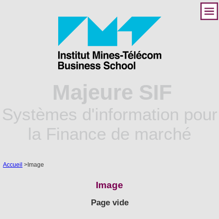
Majeure SIF
Systèmes d'information pour
la Finance de marché
Accueil
>
Image
Image
Page vide